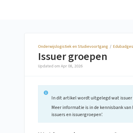
Onderwijslogistiek en
Studievoortgang
Onderwijslogistiek en Studievoortgang
/
Edubadge
Issuer groepen
Updated om
Apr 08, 2026
In dit artikel wordt uitgelegd wat issuer 
Meer informatie is in de kennisbank van
issuers en issuergroepen'.