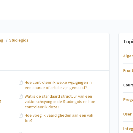
ng
/
Studiegids
Top
Alg
Fron
Hoe controleer ik welke wijzigingen in
Cours
een course of article zijn gemaakt?
Wat is de standaard structuur van een
Prog
?
vakbeschrijving in de Studiegids en hoe
controleer ik deze?
User
Hoe voeg ik vaardigheden aan een vak
toe?
Inte