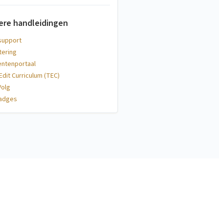
ere handleidingen
support
tering
entenportaal
dit Curriculum (TEC)
Volg
adges