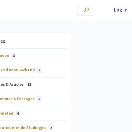
Log in
ics
emeen
3
t End naar Back End
7
es & Articles
13
ammes & Packages
5
 related
6
graties met de Studiegids
2