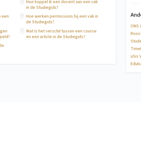
Hoe koppel ik een docent aan een vak
in de Studiegids?
And
n een
Hoe werken permissions bij een vak in
de Studiegids?
ONS 
ngen
Wat is het verschil tussen een course
Roos
ppeld?
en een article in de Studiegids?
Stud
 de
TimeE
uSis 
Edub