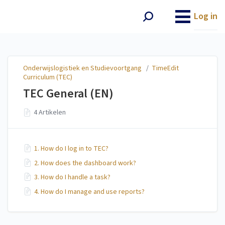
Onderwijslogistiek en
Studievoortgang
Log in
Onderwijslogistiek en Studievoortgang
/
TimeEdit
Curriculum (TEC)
TEC General (EN)
4 Artikelen
1. How do I log in to TEC?
2. How does the dashboard work?
3. How do I handle a task?
4. How do I manage and use reports?