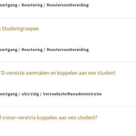
voortgang
Roostering
Roostervoorbereiding
n Studentgroepen
voortgang
Roostering
Roostervoorbereiding
TD-vereiste aanmaken en koppelen aan een student
voortgang
uSis Volg
Verzoekschriftenadministratie
d minor-vereiste koppelen aan een student?