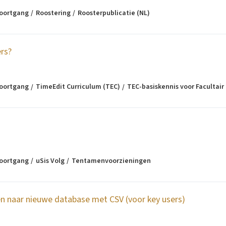
voortgang
Roostering
Roosterpublicatie (NL)
ers?
voortgang
TimeEdit Curriculum (TEC)
TEC-basiskennis voor Facultair
voortgang
uSis Volg
Tentamenvoorzieningen
 naar nieuwe database met CSV (voor key users)