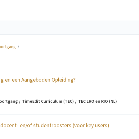
oortgang
/
ing en een Aangeboden Opleiding?
voortgang
TimeEdit Curriculum (TEC)
TEC LRO en RIO (NL)
docent- en/of studentroosters (voor key users)