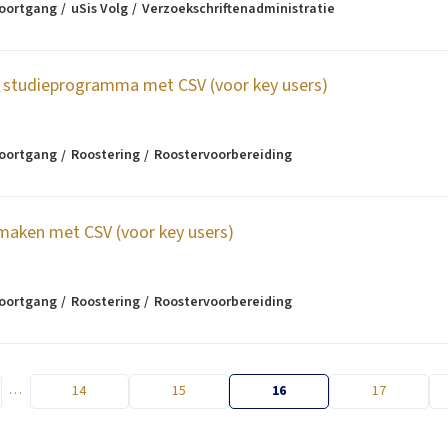
voortgang
uSis Volg
Verzoekschriftenadministratie
 studieprogramma met CSV (voor key users)
voortgang
Roostering
Roostervoorbereiding
aken met CSV (voor key users)
voortgang
Roostering
Roostervoorbereiding
…
14
15
16
17