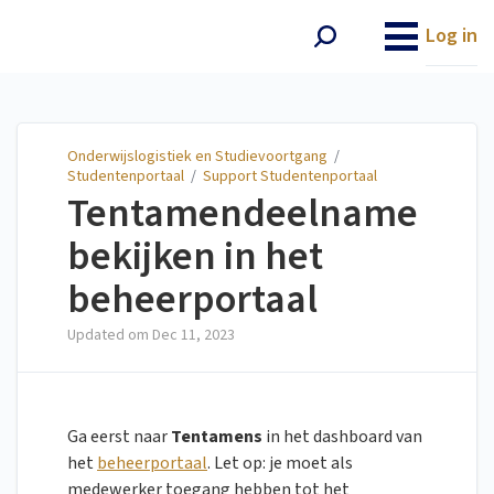
Onderwijslogistiek en
Studievoortgang
Log in
Onderwijslogistiek en Studievoortgang
/
Studentenportaal
/
Support Studentenportaal
Tentamendeelname
bekijken in het
beheerportaal
Updated om
Dec 11, 2023
Ga eerst naar
Tentamens
in het dashboard van
het
beheerportaal
. Let op: je moet als
medewerker toegang hebben tot het