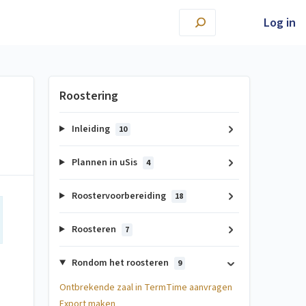
Log in
Roostering
Inleiding
10
Plannen in uSis
4
Roostervoorbereiding
18
Roosteren
7
Rondom het roosteren
9
Ontbrekende zaal in TermTime aanvragen
Export maken