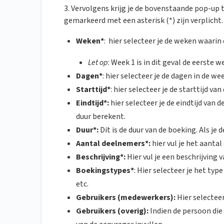
3. Vervolgens krijg je de bovenstaande pop-up te
gemarkeerd met een asterisk (*) zijn verplicht.
Weken*
: hier selecteer je de weken waarin
Let op
: Week 1 is in dit geval de eerste 
Dagen*
: hier selecteer je de dagen in de w
Starttijd*
: hier selecteer je de starttijd va
Eindtijd*:
hier selecteer je de eindtijd van 
duur berekent.
Duur*:
Dit is de duur van de boeking. Als j
Aantal deelnemers*:
hier vul je het aanta
Beschrijving*:
Hier vul je een beschrijving v
Boekingstypes*
: Hier selecteer je het ty
etc.
Gebruikers (medewerkers):
Hier selectee
Gebruikers (overig):
Indien de persoon die