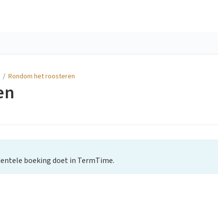
/
Rondom het roosteren
en
cidentele boeking doet in TermTime.