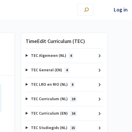
Log in
TimeEdit Curriculum (TEC)
TEC Algemeen (NL)
4
TEC General (EN)
4
TEC LRO en RIO (NL)
8
TEC Curriculum (NL)
19
TEC Curriculum (EN)
16
TEC Studiegids (NL)
15