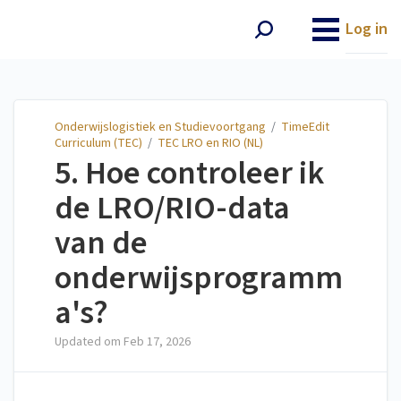
Onderwijslogistiek en
Studievoortgang
Log in
Onderwijslogistiek en Studievoortgang
/
TimeEdit
Curriculum (TEC)
/
TEC LRO en RIO (NL)
5. Hoe controleer ik
de LRO/RIO-data
van de
onderwijsprogramm
a's?
Updated om
Feb 17, 2026