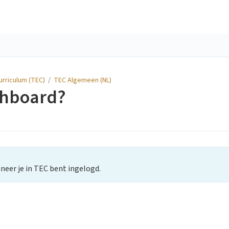
urriculum (TEC)
/
TEC Algemeen (NL)
shboard?
nneer je in TEC bent ingelogd.