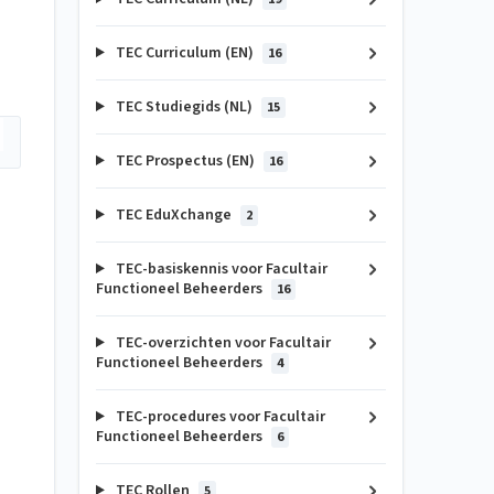
TEC Curriculum (EN)
16
TEC Studiegids (NL)
15
TEC Prospectus (EN)
16
TEC EduXchange
2
TEC-basiskennis voor Facultair
Functioneel Beheerders
16
TEC-overzichten voor Facultair
Functioneel Beheerders
4
TEC-procedures voor Facultair
Functioneel Beheerders
6
TEC Rollen
5