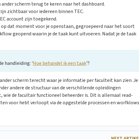
 ander scherm terug te keren naar het dashboard.
ijn zichtbaar voor iedereen binnen TEC.
TEC account zijn toegekend.
e op dat moment voor je openstaan, gegroepeerd naar het soort
kflow geopend waarin je de taak kunt uitvoeren. Nadat je de taak
e handleiding: '
Hoe behandel ik een taak
'?
n ander scherm terecht waar je informatie per faculteit kan zien. Je
onder andere de structuur van de verschillende opleidingen
 wie de facultair functioneel beheerder is. Dit is allemaal read-
chten voor hebt verloopt via de opgestelde processen en worfklow
NEXT ARTIK