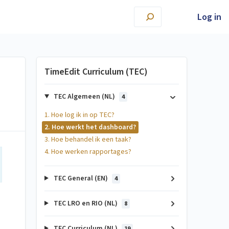
Log in
TimeEdit Curriculum (TEC)
TEC Algemeen (NL)
4
1. Hoe log ik in op TEC?
2. Hoe werkt het dashboard?
3. Hoe behandel ik een taak?
4. Hoe werken rapportages?
TEC General (EN)
4
TEC LRO en RIO (NL)
8
TEC Curriculum (NL)
19