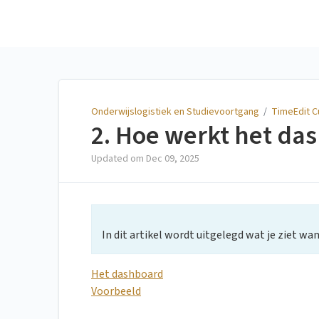
Onderwijslogistiek en
Studievoortgang
Onderwijslogistiek en Studievoortgang
/
TimeEdit C
2. Hoe werkt het da
Updated om
Dec 09, 2025
In dit artikel wordt uitgelegd wat je ziet wa
Het dashboard
Voorbeeld