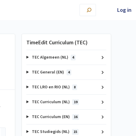
Log in
TimeEdit Curriculum (TEC)
TEC Algemeen (NL)
4
TEC General (EN)
4
TEC LRO en RIO (NL)
8
TEC Curriculum (NL)
19
r
TEC Curriculum (EN)
16
TEC Studiegids (NL)
15