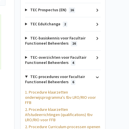
TEC Prospectus (EN)
16
TEC EduXchange
2
TEC-basiskennis voor Facultair
Functioneel Beheerders
16
TEC-overzichten voor Facultair
Functioneel Beheerders
4
TEC-procedures voor Facultair
Functioneel Beheerders
6
1. Procedure klaarzetten
onderwijsprogramma's tbv LRO/RIO voor
FFB
2. Procedure klaarzetten
Afstudeerrichtingen (qualifications) tbv
LRO/RIO voor FFB
2. Procedure Curriculum-processen openen