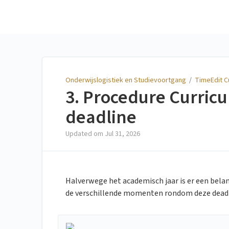
Onderwijslogistiek en
Studievoortgang
Onderwijslogistiek en Studievoortgang
/
TimeEdit C
3. Procedure Curri
deadline
Updated om
Jul 31, 2026
Halverwege het academisch jaar is er een belan
de verschillende momenten rondom deze deadl