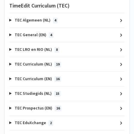
TimeEdit Curriculum (TEC)
TEC Algemeen (NL)
4
TEC General (EN)
4
TEC LRO en RIO (NL)
8
TEC Curriculum (NL)
19
TEC Curriculum (EN)
16
TEC Studiegids (NL)
15
TEC Prospectus (EN)
16
TEC EduXchange
2