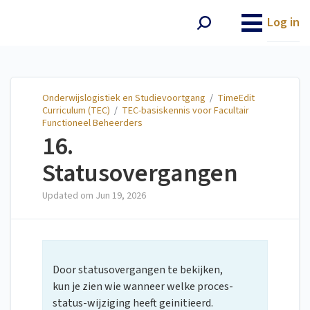
Onderwijslogistiek en
Studievoortgang
Log in
Onderwijslogistiek en Studievoortgang
/
TimeEdit
Curriculum (TEC)
/
TEC-basiskennis voor Facultair
Functioneel Beheerders
16.
Statusovergangen
Updated om
Jun 19, 2026
Door statusovergangen te bekijken,
kun je zien wie wanneer welke proces-
status-wijziging heeft geinitieerd.